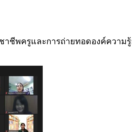
ิชาชีพครูและการถ่ายทอดองค์ความรู้ก