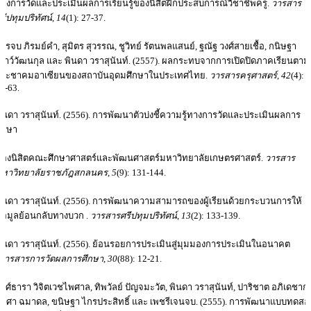
างการวัดและประเมินผลการเรียนรู้ของนิสิตฝึกประสบการณ์วิชาชีพครู.
วารสาร
รีปทุมปริทัศน์
,
14
(1): 27-37.
รรจบ ภิรมย์คำ, สุมิตร สุวรรณ, ชูวิทย์ รัตนพลแสนย์, ฐณัฐ วงศ์สายเชื้อ, กนิษฐา
ชาว์วัฒนกุล และ พินดา วราสุนันท์. (2557). ผลกระทบจากการเปิดปิดภาคเรียนตาม
ประชาคมอาเซียนของสถาบันอุดมศึกษาในประเทศไทย.
วารสารครุศาสตร์
,
42
(4):
4-63.
ินดา วราสุนันท์. (2556). การพัฒนาตัวบ่งชี้ความรู้ทางการวัดและประเมินผลการ
ึกษา
องนิสิตคณะศึกษาศาสตร์และพัฒนศาสตร์มหาวิทยาลัยเกษตรศาสตร์.
วารสาร
มหาวิทยาลัยราชภัฎสกลนคร
,
5
(9): 131-144.
ินดา วราสุนันท์. (2556). การพัฒนาความสามารถของผู้เรียนด้วยกระบวนการให้
้อมูลย้อนกลับทางบวก .
วารสารศรีปทุมปริทัศน์
,
13
(2): 133-139.
ินดา วราสุนันท์. (2556). ย้อนรอยการประเมินสู่มุมมองการประเมินในอนาคต
วารสารการวัดผลการศึกษา
,
30
(88): 12-21.
งศ์ธารา วิจิตเวชไพศาล, ทิพวัลย์ ปัญจมะวัต, พินดา วราสุนันท์, ปาริชาต อภิเดชากุ
ุธิศา ฉมาดล, ขนิษฐา ไกรประสิทธิ์ และ เพชรีเจนจบ. (2555). การพัฒนาแบบทดสอ