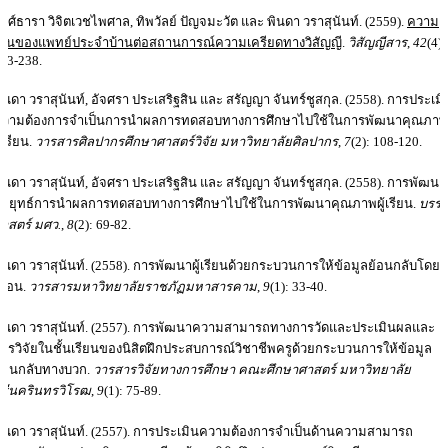
งศ์ธารา วิจิตเวชไพศาล, ทิพวัลย์ ปัญจมะวัต และ พินดา วราสุนันท์. (2559).
ความ
ห็นของแพทย์ประจำบ้านต่อสถานการณ์ความเครียดทางวิสัญญี
.
วิสัญญีสาร
,
42
(4):
23-238.
ินดา วราสุนันท์, อัจศรา ประเสริฐสิน และ สรัญญา จันทร์ชูสกุล. (2558). การประเมิ
ความต้องการจำเป็นการนำผลการทดสอบทางการศึกษาไปใช้ในการพัฒนาคุณภาพ
ู้เรียน.
วารสารศิลปากรศึกษาศาสตร์วิจัย
มหาวิทยาลัยศิลปากร
,
7
(2): 108-120.
ินดา วราสุนันท์, อัจศรา ประเสริฐสิน และ สรัญญา จันทร์ชูสกุล. (2558). การพัฒนา
ลยุทธ์การนำผลการทดสอบทางการศึกษาไปใช้ในการพัฒนาคุณภาพผู้เรียน.
บรร
าสตร์ มศว.
,
8
(2): 69-82.
ินดา วราสุนันท์. (2558). การพัฒนาผู้เรียนด้วยกระบวนการให้ข้อมูลย้อนกลับโดย
พื่อน.
วารสารมหาวิทยาลัยราชภัฏมหาสารคาม
,
9
(1): 33-40.
ินดา วราสุนันท์. (2557). การพัฒนาความสามารถทางการวัดและประเมินผลและ
ารวิจัยในชั้นเรียนของนิสิตฝึกประสบการณ์วิชาชีพครูด้วยกระบวนการให้ข้อมูล
้อนกลับทางบวก.
วารสารวิจัยทางการศึกษา คณะศึกษาศาสตร์ มหาวิทยาลัย
รีนครินทรวิโรฒ
,
9
(1): 75-89.
ินดา วราสุนันท์. (2557). การประเมินความต้องการจำเป็นด้านความสามารถ