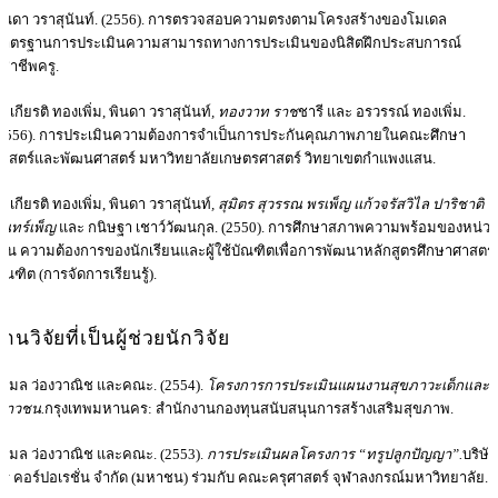
ินดา วราสุนันท์. (2556). การตรวจสอบความตรงตามโครงสร้างของโมเดล
าตรฐานการประเมินความสามารถทางการประเมินของนิสิตฝึกประสบการณ์
ิชาชีพครู.
ธิเกียรติ ทองเพิ่ม, พินดา วราสุนันท์
, ทองวาท ราช
ชารี และ อรวรรณ์ ทองเพิ่ม.
2556). การประเมินความต้องการจำเป็นการประกันคุณภาพภายในคณะศึกษา
าสตร์และพัฒนศาสตร์ มหาวิทยาลัยเกษตรศาสตร์ วิทยาเขตกำแพงแสน.
ธิเกียรติ ทองเพิ่ม, พินดา วราสุนันท์
, สุมิตร สุวรรณ พรเพ็ญ แก้วจรัสวิไล ปาริชาติ
ันทร์เพ็ญ
และ กนิษฐา เชาว์วัฒนกุล. (2550). การศึกษาสภาพความพร้อมของหน่ว
าน ความต้องการของนักเรียนและผู้ใช้บัณฑิตเพื่อการพัฒนาหลักสูตรศึกษาศาสตร
ัณฑิต (การจัดการเรียนรู้).
งานวิจัยที่เป็นผู้ช่วยนักวิจัย
ุวิมล ว่องวาณิช และคณะ. (2554).
โครงการการประเมินแผนงานสุขภาวะเด็กและ
ยาวชน.
กรุงเทพมหานคร: สำนักงานกองทุนสนับสนุนการสร้างเสริมสุขภาพ.
ุวิมล ว่องวาณิช และคณะ. (2553).
การประเมินผลโครงการ “ทรูปลูกปัญญา”.
บริษั
รู คอร์ปอเรชั่น จำกัด (มหาชน) ร่วมกับ คณะครุศาสตร์ จุฬาลงกรณ์มหาวิทยาลัย.