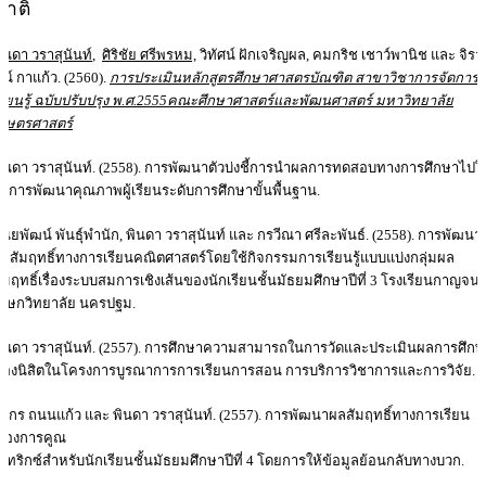
ชาติ
ินดา วราสุนันท์
,
ศิริชัย ศรีพรหม,
วิทัศน์ ฝักเจริญผล, คมกริช เชาว์พานิช และ จิร
ณ์ กาแก้ว. (2560).
การประเมินหลักสูตรศึกษาศาสตรบัณฑิต สาขาวิชาการจัดการ
รียนรู้ ฉบับปรับปรุง พ.ศ.
2555คณะศึกษาศาสตร์และพัฒนศาสตร์ มหาวิทยาลัย
กษตรศาสตร์
ินดา วราสุนันท์. (2558). การพัฒนาตัวบ่งชี้การนำผลการทดสอบทางการศึกษาไปใช
นการพัฒนาคุณภาพผู้เรียนระดับการศึกษาขั้นพื้นฐาน.
ันยพัฒน์ พันธุ์พำนัก, พินดา วราสุนันท์ และ กรวีณา ศรีละพันธ์. (2558). การพัฒนา
ลสัมฤทธิ์ทางการเรียนคณิตศาสตร์โดยใช้กิจกรรมการเรียนรู้แบบแบ่งกลุ่มผล
ัมฤทธิ์เรื่องระบบสมการเชิงเส้นของนักเรียนชั้นมัธยมศึกษาปีที่ 3 โรงเรียนกาญจน
ิเษกวิทยาลัย นครปฐม.
ินดา วราสุนันท์. (2557). การศึกษาความสามารถในการวัดและประเมินผลการศึกษ
องนิสิตในโครงการบูรณาการการเรียนการสอน การบริการวิชาการและการวิจัย.
ิริกร ถนนแก้ว และ พินดา วราสุนันท์. (2557). การพัฒนาผลสัมฤทธิ์ทางการเรียน
รื่องการคูณ
มทริกซ์สำหรับนักเรียนชั้นมัธยมศึกษาปีที่ 4 โดยการให้ข้อมูลย้อนกลับทางบวก.