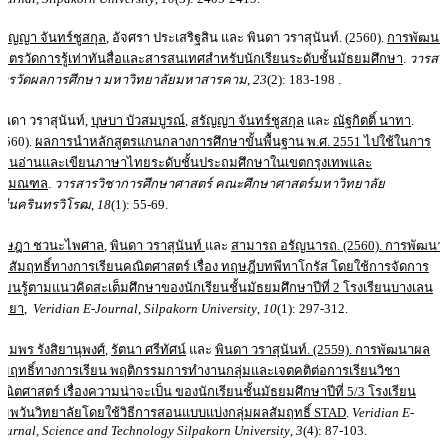
รัญญา จันทร์ชูสกุล
, อัจศรา ประเสริฐสิน และ พินดา วราสุนันท์. (2560).
การพัฒนา
าตรวัดการรู้เท่าทันสื่อและสารสนเทศสำหรับนักเรียนระดับชั้นมัธยมศึกษา
.
วารสา
ารวัดผลการศึกษา มหาวิทยาลัยมหาสารคาม
,
23
(2): 183-198 .
ินดา วราสุนันท์,
บุษบา บัวสมบูรณ์
,
สรัญญา จันทร์ชูสกุล
และ
ณัฐกิตติ์ นาทา
.
2560).
ผลการนำหลักสูตรแกนกลางการศึกษาขั้นพื้นฐาน พ.ศ. 2551 ไปใช้ในการ
อนอ่านและเขียนภาษาไทยระดับชั้นประถมศึกษาในเขตกรุงเทพและ
ปริมณฑล
.
วารสารวิชาการศึกษาศาสตร์ คณะศึกษาศาสตร์มหาวิทยาลัย
รีนครินทรวิโรฒ
,
18
(1): 55-69.
เจษฎา ชวนะไพศาล
,
พินดา วราสุนันท์
และ
สามารถ อรัญนารถ. (2560).
การพัฒนา
ลสัมฤทธิ์ทางการเรียนคณิตศาสตร์ เรื่อง ทฤษฎีบทพีทาโกรัส โดยใช้การจัดการ
รียนรู้ตามแนวคิดสะเต็มศึกษาของนักเรียนชั้นมัธยมศึกษาปีที่ 2 โรงเรียนบางเลน
ิทยา
,
Veridian E-Journal, Silpakorn University
,
10
(1): 297-312.
ไมพร รังสิยานุพงศ์
,
รัตนา ศรีทัศน์
และ
พินดา วราสุนันท์. (2559).
การพัฒนาผล
ัมฤทธิ์ทางการเรียน พฤติกรรมการทำงานกลุ่มและเจตคติต่อการเรียนวิชา
ณิตศาสตร์ เรื่องความน่าจะเป็น ของนักเรียนชั้นมัธยมศึกษาปีที่ 5/3 โรงเรียน
ัมพวันวิทยาลัยโดยใช้วิธีการสอนแบบแบ่งกลุ่มผลสัมฤทธิ์ STAD
.
Veridian E-
ournal, Science and Technology Silpakorn University
,
3
(4): 87-103.