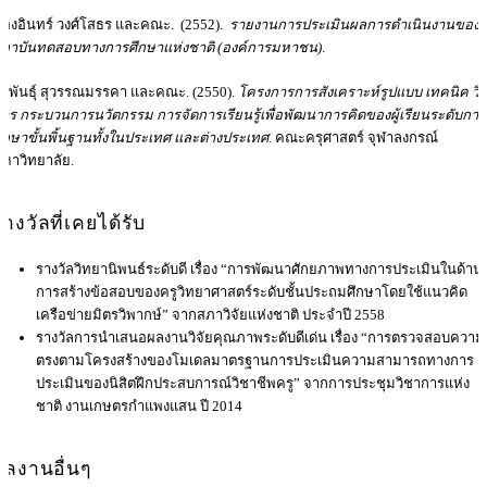
องอินทร์ วงศ์โสธร และคณะ. (2552).
รายงานการประเมินผลการดำเนินงานของ
ถาบันทดสอบทางการศึกษาแห่งชาติ (องค์การมหาชน)
.
ิริพันธุ์ สุวรรณมรรคา และคณะ. (2550).
โครงการการสังเคราะห์รูปแบบ เทคนิค วิธ
าร กระบวนการนวัตกรรม การจัดการเรียนรู้เพื่อพัฒนาการคิดของผู้เรียนระดับการ
ึกษาขั้นพิ้นฐานทั้งในประเทศ และต่างประเทศ
. คณะครุศาสตร์ จุฬาลงกรณ์
หาวิทยาลัย.
รางวัลที่เคยได้รับ
รางวัลวิทยานิพนธ์ระดับดี เรื่อง “การพัฒนาศักยภาพทางการประเมินในด้าน
การสร้างข้อสอบของครูวิทยาศาสตร์ระดับชั้นประถมศึกษาโดยใช้แนวคิด
เครือข่ายมิตรวิพากษ์” จากสภาวิจัยแห่งชาติ ประจำปี 2558
รางวัลการนำเสนอผลงานวิจัยคุณภาพระดับดีเด่น เรื่อง “การตรวจสอบความ
ตรงตามโครงสร้างของโมเดลมาตรฐานการประเมินความสามารถทางการ
ประเมินของนิสิตฝึกประสบการณ์วิชาชีพครู” จากการประชุมวิชาการแห่ง
ชาติ งานเกษตรกำแพงแสน ปี 2014
ผลงานอื่นๆ