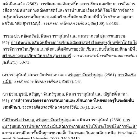
สันต์ เดือนแจ้ง. (2562). การพัฒนาผลสัมฤทธิ์ทางการเรียน และทักษะการสื่อสาร
ารสื่อความหมายทางคณิตศาสตร์และการนำเสนอ เรื่อง สถิติ โดยใช้การจัดการ
รียนรู้แบบโครงงานเป็นฐาน ของนักเรียนชั้นมัธยมศึกษาปีที่ 3 โรงเรียนกาญจนา
ิเษกวิทยาลัย สุพรรณบุรี.
วารสารการวัดผลการศึกษา
,
36
(100): 93-109.
ิยวรรณ ประหยัดทรัพย์
, พินดา วราสุนันท์ และ
สุนทราภรณ์ อุ่นวรรณธรรม
.
2562).
การพัฒนาผลสัมฤทธิ์ทางการเรียนคณิตศาสตร์ เรื่องทฤษฎีบทพีทาโกรัส โด
ช้การจัดการเรียนรู้ตามแนวคิดสะเต็มศึกษาของนักเรียนระดับชั้นมัธยมศึกษาปีที่ 2
รงเรียนกาญจนาภิเษกวิทยาลัย สุพรรณบุรี
.
วารสารศาสตร์การศึกษาและการพัฒน
นุษย์
,
2
(1): 58-73.
ินดา วราสุนันท์, สมพร วันประกอบ และ
สรัญญา จันทร์ชูสกุล
. (2561).
การคิดเชิง
ระเมิน
.
วารสารการวัดผลการศึกษา
,
35
(97): 1-9.
ุษบา บัวสมบูรณ์
,
สรัญญา จันทร์ชูสกุล
, พินดา วราสุนันท์ และ
ณัฐกิตติ์ นาทา
.
2561).
การสำรวจนวัตกรรมการสอนอ่านและเขียนภาษาไทยของครูในระดับชั้น
ประถมศึกษา
.
วารสารศิลปากรศึกษาศาสตร์วิจัย
,
10
(1): 28-43.
ัศน์ศิรินทร์ สว่างบุญ
,
สรัญญา จันทร์ชูสกุล
และ พินดา วราสุนันท์. (2560).
การ
พัฒนารูปแบบการนำผลการประเมินคุณภาพภายนอกไปใช้ประโยชน์ในการพัฒนา
ุณภาพ สถานศึกษาขั้นพื้นฐานขนาดเล็ก ในภาคตะวันออกเฉียงเหนือ
.
Veridian E-
ournal, Silpakorn University
,
10
(3): 2405-2419.