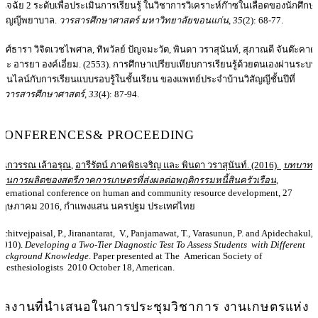
ินิจฉัย 2 ระดับเพื่อประเมินการเรียนรู้ ในวิชาการวิเคราะห์ก๊าซในเลือดของนักศึกษ
ิสัญญีพยาบาล.
วารสารศึกษาศาสตร์ มหาวิทยาลัยขอนแก่น
,
35
(2): 68-77.
งศ์ธารา วิจิตเวชไพศาล, ทิพวัลย์ ปัญจมะวัต, พินดา วราสุนันท์, สุภาณดี จันต๊ะคาด
ละ อารยา องค์เอี่ยม. (2553). การศึกษาเปรียบเทียบการเรียนรู้ด้วยตนเองผ่านระบบ
อนไลน์กับการเรียนแบบรอบรู้ในชั้นเรียน ของแพทย์ประจำบ้านวิสัญญีชั้นปีที่
.
วารสารศึกษาศาสตร์
,
33
(4): 87-94.
CONFERENCES& PROCEEDING
นกวรรณ เล้าอรุณ
,
อารีรัตน์ ภาคพิธเจริญ และ
พินดา วราสุนันท์. (2016).
บทบาท
้านการผลิตของสตรีภาคการเกษตรที่ส่งผลต่อพฤติกรรมหนี้สินครัวเรือน
,
nternational conference on human and community resource development, 27
พฤษภาคม 2016, กำแพงแสน นครปฐม ประเทศไทย
ichitvejpaisal, P., Jiranantarat, V., Panjamawat, T., Varasunun, P. and Apidechakul, P
2010).
Developing a Two-Tier Diagnostic Test To Assess Students with Different
ackground Knowledge
. Paper presented at The
American Society of
nesthesiologists 2010 October 18, American.
ผลงานที่นำเสนอในการประชุมวิชาการ งานเกษตรแห่ง