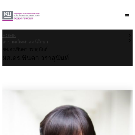
HOME
สาขาคณิตศาสตร์ศึกษา
ผศ.ดร.พินดา วราสุนันท์
ผศ.ดร.พินดา วราสุนันท์