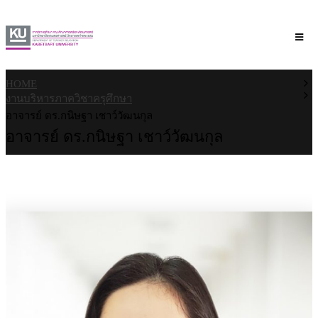
HOME
งานบริหารภาควิชาครุศึกษา
อาจารย์ ดร.กนิษฐา เชาว์วัฒนกุล
อาจารย์ ดร.กนิษฐา เชาว์วัฒนกุล