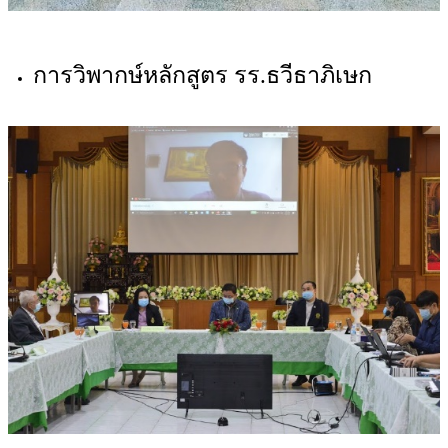
การวิพากษ์หลักสูตร รร.ธวีธาภิเษก