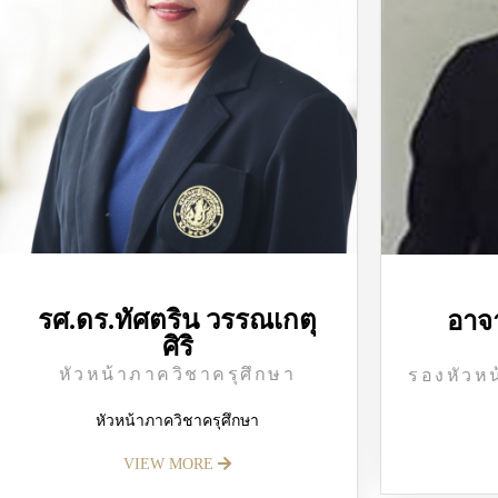
รศ.ดร.ทัศตริน วรรณเกตุ
อาจา
ศิริ
หัวหน้าภาควิชาครุศึกษา
รองหัวหน
หัวหน้าภาควิชาครุศึกษา
VIEW MORE