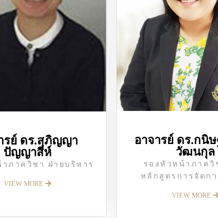
อาจารย์ ดร.กนิษ
รย์ ดร.สุภิญญา
วัฒนกุล
ปัญญาสีห์
รองหัวหน้าภาควิ
้าภาควิชา ฝ่ายบริหาร
หลักสูตรการจัดการ
VIEW MORE
VIEW MORE