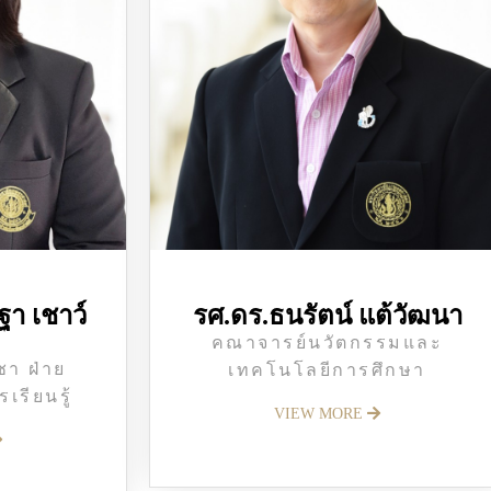
ฐา เชาว์
รศ.ดร.ธนรัตน์ แต้วัฒนา
คณาจารย์นวัตกรรมและ
ชา ฝ่าย
เทคโนโลยีการศึกษา
เรียนรู้
VIEW MORE