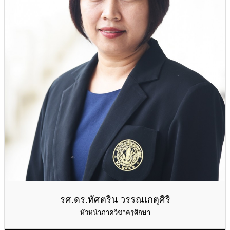
รศ.ดร.ทัศตริน วรรณเกตุศิริ
หัวหน้าภาควิชาครุศึกษา